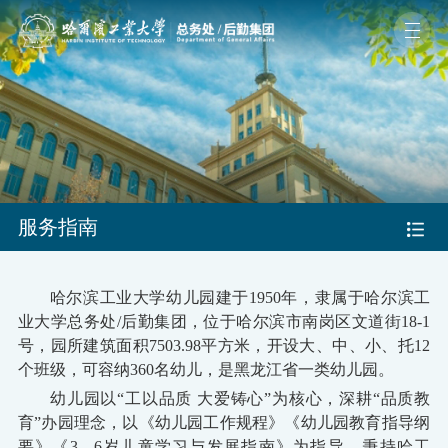
服务指南
哈尔滨工业大学幼儿园建于
1950年，隶属于哈尔滨工
业大学总务处/后勤集团，位于哈尔滨市南岗区文道街1
8-1
号，园所建筑面积
7503.98
平方米，开设大、中、小、托
1
2
个班级，可容纳
36
0名幼儿，是黑龙江省一类幼儿园。
幼儿园以
“工以品质 大爱铸心”为核心，深耕“品质教
育”办园理念，以《幼儿园工作规程》《幼儿园教育指导纲
要》《3—6岁儿童学习与发展指南》为指导，秉持哈工