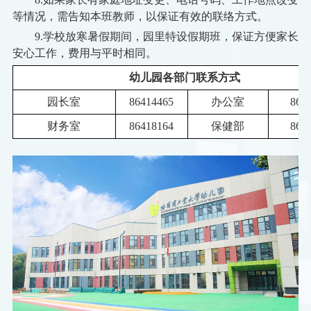
等情况，需告知本班教师，以保证有效的联络方式。
9.学校放寒暑假期间，园里特设假期班，保证方便家长
安心工作，费用与平时相同。
幼儿
园
各部门联系方式
园长室
86414465
办公室
864
财务室
86418164
保健部
864