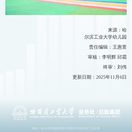
来源：哈
尔滨工业大学幼儿园
责任编辑：王惠萱
审核：李明辉
邱霜
终审：刘伟
更新日期：
2
025
年
1
1
月
6
日
地址：哈尔滨市南岗区西大直街92号哈尔滨工业大学