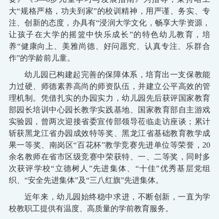
大“规格严格，功夫到家”的校训精神，用严谨、务实、专
注、创新的态度，办具有“浸润大学文化，畅享大学资源，
让孩子在大学的摇篮中快乐成长”的特色幼儿教育，培
养“健康向上、美雅尚德、好问愿究、认真专注、乐群合
作”的学龄前儿童。
幼儿园已构建起完善的保障体系，培育出一支保教能
力过硬、师德素养高尚的师资队伍，并建立公平高效的管
理机制。凭借扎实的办园实力，幼儿园先后获评国家教育
部园长培训中心园长教学实践基地、国家教育部自主游戏
实验园，曾两次迎接省委宣传部领导莅临走访座谈；累计
斩获黑龙江省办园成效特等奖、黑龙江省基础教育教学成
果一等奖、南岗区
“百花杯”教学竞赛先进单位等荣誉，20
余名教师在省市区级竞赛中荣获特、一、二等奖，同时多
次获评学校“立德树人”先进集体、“十佳”优秀基层党组
织、“安全先进集体”及“三八红旗”先进集体。
近年来，幼儿园始终稳中求进，不断创新，一直为学
校教职工提供有温度、高质量的学前教育服务。