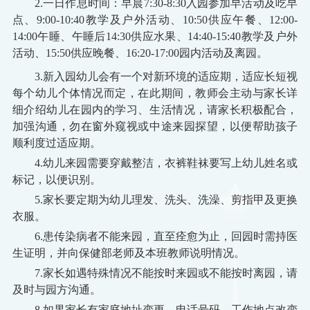
2.一日作息时间：早晨7:30-8:30入园参加早活动及吃早
点、9:00-10:40教学及户外活动、10:50供应午餐、12:00-
14:00
午睡、
午睡后14:30供应水果、14:40-15:40教学及户外
活动、15:50供应晚餐、16:
2
0-17:
0
0园内活动及离园。
3.新入园幼儿会有一个对新环境的适应期，适应长短视
每个幼儿个体情况而定，在此期间，教师会主动与家长详
细介绍幼儿在园内的学习、生活情况，请家长积极配合，
加强沟通，勿在窗外窥视或中途来园探望，以便帮助孩子
顺利度过适应期。
4.幼儿来园需要穿戴整洁，衣裤鞋袜要写上幼儿姓名或
标记，以便识别。
5.家长要定期为幼儿理发、洗头、洗澡、剪指甲及更换
衣服。
6.患传染病者不能来园，直至痊愈为止，回园时需持医
生证明，并向保健部老师及本班教师说明情况。
7.家长如遇特殊情况不能按时来园或不能按时离园，请
及时与园方沟通。
8.如果家长有家庭地址变更、电话号码、工作地点改变