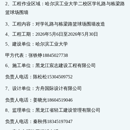
2、
工程作业区域：
哈尔滨工业大学二校区学礼路与栋梁路
篮球场围墙
3、
工程内容：
对学礼路与栋梁路篮球场围墙改造
4、工程工期：
20
26
年
5
月
6
日
至
20
26
年
5
月
30
日
5、建设单位：
哈尔滨工业大学
甲方代表：
张铁铮
18845027738
6
、施工单位：
黑龙江宸志建设工程有限公司
负责人电话：
陈松松
15304509752
7、
设计单位：
方舟国际设计有限公司
负责人电话：姜晓光
18604519046
8、
监理单位：黑龙江省轻工建设管理有限公司
负责人电话：秦秋伟
18345197047