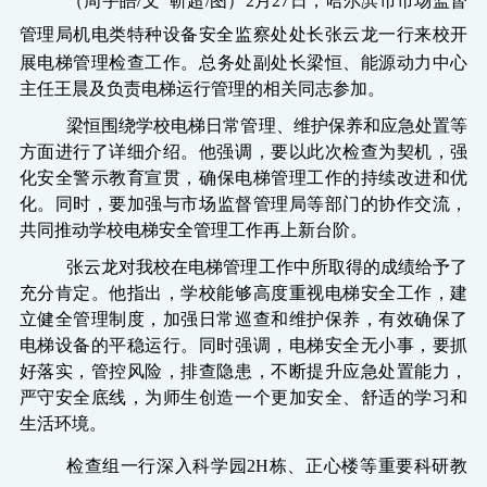
（周宇皓
/
文
靳超
/
图）
2
月
27
日，哈尔滨市市场监督
管理局机电类特种设备安全监察处处长张云龙一行
来
校
开
展
电梯管理检查
工作
。总务处副处长梁恒、能源动力中心
主任王晨及负责电梯运行管理的相关同志参加。
梁恒
围绕
学校电梯日常管理、维护保养
和
应急处置等
方面
进行了详细介绍。他强调，要以
此次检查为契机，
强
化
安全警示教育宣贯，确保电梯管理工作的持续改进和优
化。同时，
要
加强与市场监督管理局等部门的
协作交流
，
共同推动学校电梯安全管理工作再上新台阶。
张云龙对我校在电梯管理工作中所取得的成绩给予了
充分肯定。他指出，学校能够高度重视电梯安全工作，建
立健全管理制度，加强日常巡查和维护保养，有效确保了
电梯设备的平稳运行。同时强调，电梯安全无小事，
要
抓
好落实，管控风险，排查隐患，不断提升应急处置能力，
严守安全底线，为师生创造一个更加安全、舒适的学习和
生活环境。
检查组一行深入科学园
2H
栋、正心楼等重要科研教